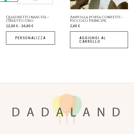
possono
essere
Quadretto nascita –
Ampolla porta confetti –
Orsetto Oro
Piccolo Principe
scelte
12,00
€
-
34,00
€
2,60
€
nella
pagina
PERSONALIZZA
AGGIUNGI AL
CARRELLO
del
prodotto