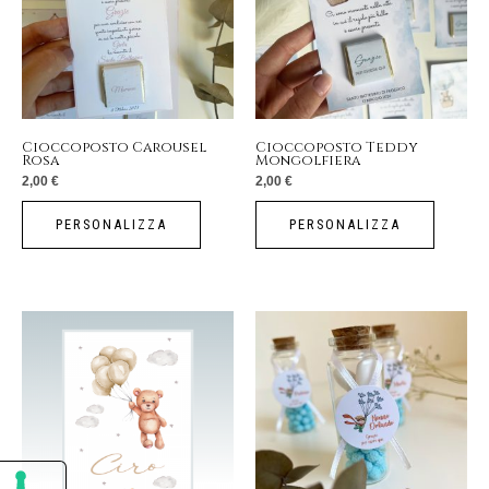
Cioccoposto Carousel
Cioccoposto Teddy
Rosa
Mongolfiera
2,00
€
2,00
€
PERSONALIZZA
PERSONALIZZA
Fascia
Questo
di
prezzo:
prodotto
da
12,00 €
a
ha
34,00 €
più
varianti.
Le
opzioni