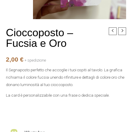
Cioccoposto –
Cioccoposto
-
Fucsia e Oro
Fucsia
e
2,00
€
Oro
+ spedizione
quantità
Il Segnaposto perfetto che accoglie i tuoi ospiti al tavolo. La grafica
richiama il colore fucsia unendo rifiniture e dettagli di colore oro che
donano luminosità al tuo cioccoposto.
La card è personalizzabile con una frase o dedica speciale.