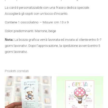
La card è personalizzabile con una frase o dedica speciale.
Accoglierà gli ospiti con un tocco d’incanto.
Contiene 1 cioccolatino – Misure: cm 13 x 9
Colori predominanti: Marrone, beige
La bozza grafica verrà lavorata ed inviata al cliente entro 5-7
Nota:
giorni lavorativi. Dopo l'approvazione, la spedizione avverrà entro 5
giorni lavorativi.
Prodotti correlati
Fascia
Questo
di
prezzo:
prodotto
da
12,00 €
a
ha
34,00 €
più
varianti.