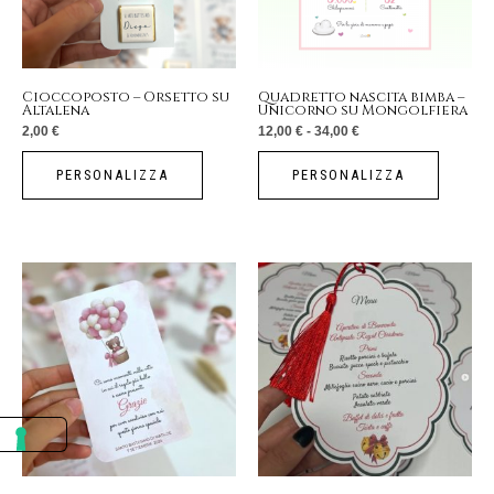
Le
opzioni
possono
essere
Cioccoposto – Orsetto su
Quadretto nascita bimba –
Altalena
Unicorno su Mongolfiera
scelte
2,00
€
12,00
€
-
34,00
€
nella
pagina
PERSONALIZZA
PERSONALIZZA
del
prodotto