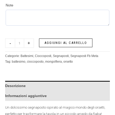
Note
-
+
AGGIUNGI AL CARRELLO
Categorie:
Battesimi
,
Cioccoposti
,
Segnaposti
,
Segnaposti Fb Meta
Tag:
battesimo
,
cioccoposto
,
mongolfiera
,
orsetto
Descrizione
Informazioni aggiuntive
Un dolcissimo segnaposto ispirato al magico mondo degli orsetti,
perfetto per trasformare la tavola in un piccolo angolo da fiaba!