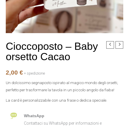
Cioccoposto – Baby
Cioccoposto
-
orsetto Cacao
Baby
orsetto
2,00
€
Cacao
+ spedizione
quantità
Un dolcissimo segnaposto ispirato al magico mondo degli orsetti,
perfetto per trasformare la tavola in un piccolo angolo da fiaba!
La card è personalizzabile con una frase o dedica speciale.
WhatsApp
Contattaci su WhatsApp per informazioni e