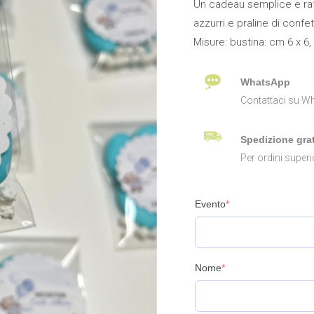
Un cadeau semplice e raffi
quantità
azzurri e praline di confet
Misure: bustina: cm 6 x 6,
WhatsApp
Contattaci su Wh
Spedizione grat
Per ordini superi
Evento
*
Nome
*