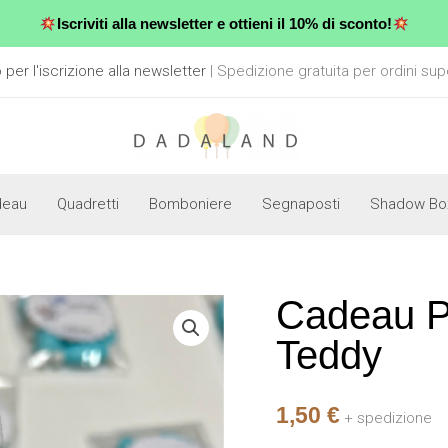
Iscriviti alla newsletter e ottieni il 10% di sconto!
er l'iscrizione alla newsletter
| Spedizione gratuita per ordini sup
deau
Quadretti
Bomboniere
Segnaposti
Shadow Bo
Cadeau Po
Cadeau
Porta
Teddy
Confetti
-
1,50
€
Blu
+ spedizione
Teddy