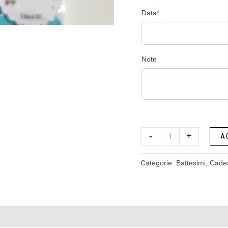
Data
*
Note
-
+
A
Categorie:
Battesimi
,
Cade