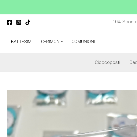
Vai
al
contenuto
10% Sconto p
BATTESIMI
CERIMONIE
COMUNIONI
Cioccoposti
Ca