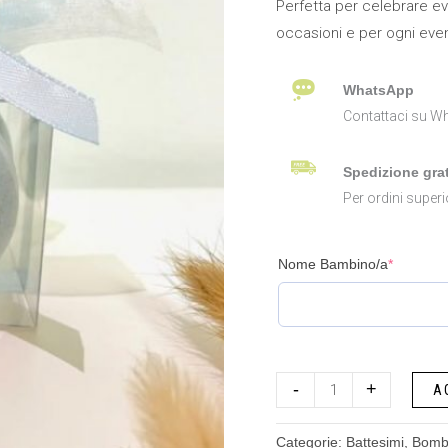
Perfetta per celebrare ev
occasioni e per ogni eve
WhatsApp
Contattaci su Wh
Spedizione grat
Per ordini superi
Nome Bambino/a
*
-
+
A
Categorie:
Battesimi
,
Bomb