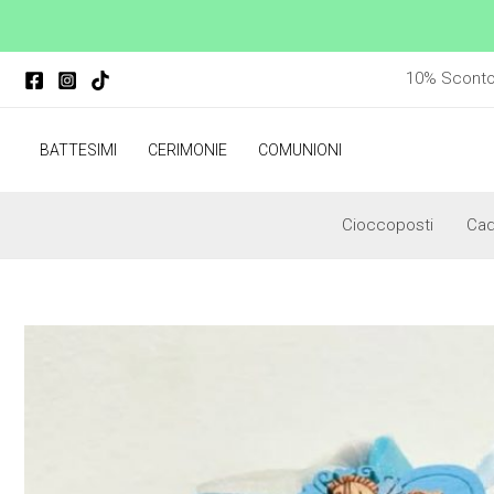
Vai
al
contenuto
10% Sconto p
BATTESIMI
CERIMONIE
COMUNIONI
Cioccoposti
Ca