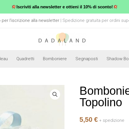
Iscriviti alla newsletter e ottieni il 10% di sconto!
er l'iscrizione alla newsletter
| Spedizione gratuita per ordini sup
deau
Quadretti
Bomboniere
Segnaposti
Shadow Bo
Bombonie
Bomboniera
-
Topolino
Macaron
Topolino
5,50
€
quantità
+ spedizione