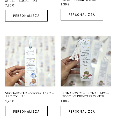
Miele – Eucalipto
1,30
€
7,80
€
PERSONALIZZA
PERSONALIZZA
Segnaposto – Segnalibro –
Segnaposto – Segnalibro –
Teddy Blu
Piccolo Principe White
1,70
€
1,80
€
PERSONALIZZA
PERSONALIZZA